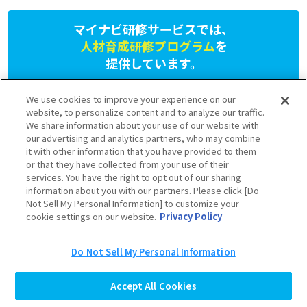
マイナビ研修サービスでは、
人材育成研修プログラム
を
提供しています。
さまざまなニーズに応じたプランをご用意しておりますのでお気軽
We use cookies to improve your experience on our
にお問い合わせください。
website, to personalize content and to analyze our traffic.
03-6628-5111
We share information about your use of our website with
our advertising and analytics partners, who may combine
受付 9:30～17:30（土日祝を除く）
it with other information that you have provided to them
or that they have collected from your use of their
services. You have the right to opt out of our sharing
お問い合わせ
公開型研修の
information about you with our partners. Please click [Do
フォーム
お申し込み
Not Sell My Personal Information] to customize your
cookie settings on our website.
Privacy Policy
Copyright © Mynavi Corporation
Do Not Sell My Personal Information
TOP
Accept All Cookies