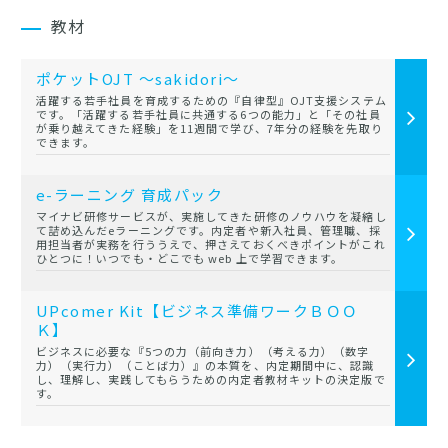
教材
ポケットOJT ～sakidori～
活躍する若手社員を育成するための『自律型』OJT支援システム
です。「活躍する若手社員に共通する6つの能力」と「その社員
が乗り越えてきた経験」を11週間で学び、7年分の経験を先取り
できます。
e-ラーニング 育成パック
マイナビ研修サービスが、実施してきた研修のノウハウを凝縮し
て詰め込んだeラーニングです。内定者や新入社員、管理職、採
用担当者が実務を行ううえで、押さえておくべきポイントがこれ
ひとつに！いつでも・どこでも web 上で学習できます。
UPcomer Kit【ビジネス準備ワークＢＯＯ
Ｋ】
ビジネスに必要な『5つの力（前向き力）（考える力）（数字
力）（実行力）（ことば力）』の本質を、内定期間中に、認識
し、理解し、実践してもらうための内定者教材キットの決定版で
す。