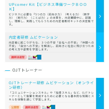
UPcomer Kit【ビジネス準備ワークＢＯＯ
Ｋ】
ビジネスに必要な『5つの力（前向き力）（考える力）（数字
力）（実行力）（ことば力）』の本質を、内定期間中に、認識
し、理解し、実践してもらうための内定者教材キットの決定版で
す。
内定者研修 ムビケーション
内定者に起こりがちな、３つの不安「会社への不安」「仲間への
不安」「自分への不安」を解消し、前向きに社会に飛び立つため
の考え方や姿勢を学習します。
OJTトレーナー
OJTトレーナー研修 ムビケーション（オンライ
ン研修）
「コミュニケーションスキル」や「指導スキル」など、OJTトレ
ーナーとして後輩を育成するために必要となる基本的な知識とス
キルを体験を通じて学習します。