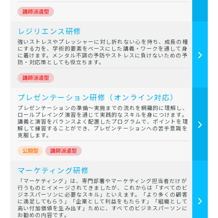
レジリエンス研修
強いストレスやプレッシャーに対し折れない心を持ち、成長の糧
にする力を、学術的要素をベースにした講義・ワークを通して身
に着けます。メンタル不調の予防やストレスに負けないための予
防・対応策としても役立ちます。
プレゼンテーション研修（オンライン対応）
プレゼンテーションの準備～実施までの流れを網羅的に理解し、
ロールプレイング演習を通じて実践的なスキルを身につけます。
講義と演習をバランスよく配置したプログラムで、ポイントを理
解して練習することができ、プレゼンテーションへの苦手意識を
克服します。
マーケティング研修
「マーケティング」は、専門部署やマーケティング担当者だけが
行うものとイメージされてきましたが、これからは「すべてのビ
ジネスパーソンに必要なスキル」といえます。「より多くの顧客
に満足してもらう」「企業として利益をもたらす」「組織として
高い付加価値を生み出す」ために、すべてのビジネスパーソンに
お勧めの内容です。