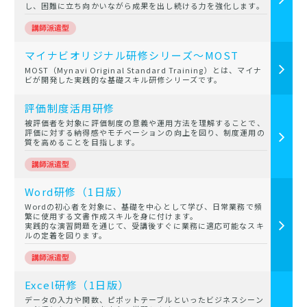
し、困難に立ち向かいながら成果を出し続ける力を強化します。
マイナビオリジナル研修シリーズ～MOST
MOST（Mynavi Original Standard Training）とは、マイナ
ビが開発した実践的な基礎スキル研修シリーズです。
評価制度活用研修
被評価者を対象に評価制度の意義や運用方法を理解することで、
評価に対する納得感やモチベーションの向上を図り、制度運用の
質を高めることを目指します。
Word研修（1日版）
Wordの初心者を対象に、基礎を中心として学び、日常業務で頻
繁に使用する文書作成スキルを身に付けます。
実践的な演習問題を通じて、受講後すぐに業務に適応可能なスキ
ルの定着を図ります。
Excel研修（1日版）
データの入力や関数、ピポットテーブルといったビジネスシーン