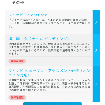
その他
マイナビ TalentBase
『マイナビTalentBase』は、人事に必要な機能を豊富に搭載
し、人材・組織開発の効率化をシステムとデータの力で支援しま
す。
運 動 会（チーム ビルディング）
社内運動会を行うことにより、仕事外の共有体験が生まれます。
今まで見られなかった従業員の一面を見ることができたり、新し
いつながりが生まれることで、従業員間の連帯を深めることがで
きます。
マイナビ ヒューマン・アセスメント研修（オン
ライン対応）
管理職の職責とマネジメントスキルについて、シミュレーション
を通して体験的に理解を深めていきます。演習や映像を活用した
自己観察、他者観察による自己対比など、さまざまな角度から自
己の能力課題と向き合います。