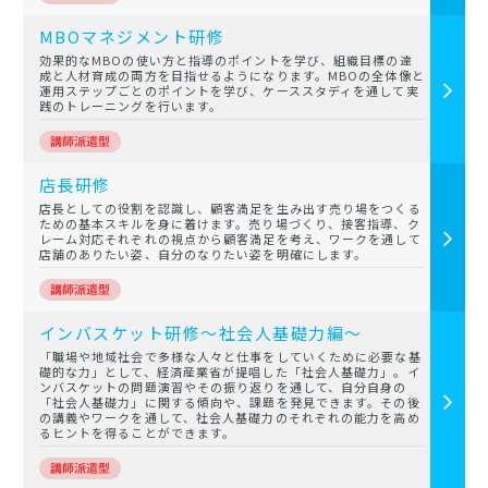
MBOマネジメント研修
効果的なMBOの使い方と指導のポイントを学び、組織目標の達
成と人材育成の両方を目指せるようになります。MBOの全体像と
運用ステップごとのポイントを学び、ケーススタディを通して実
践のトレーニングを行います。
店長研修
店長としての役割を認識し、顧客満足を生み出す売り場をつくる
ための基本スキルを身に着けます。売り場づくり、接客指導、ク
レーム対応それぞれの視点から顧客満足を考え、ワークを通して
店舗のありたい姿、自分のなりたい姿を明確にします。
インバスケット研修～社会人基礎力編～
「職場や地域社会で多様な人々と仕事をしていくために必要な基
礎的な力」として、経済産業省が提唱した「社会人基礎力」。イ
ンバスケットの問題演習やその振り返りを通して、自分自身の
「社会人基礎力」に関する傾向や、課題を発見できます。その後
の講義やワークを通して、社会人基礎力のそれぞれの能力を高め
るヒントを得ることができます。