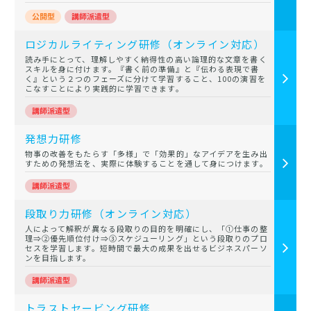
ロジカルライティング研修（オンライン対応）
読み手にとって、理解しやすく納得性の高い論理的な文章を書く
スキルを身に付けます。『書く前の準備』と『伝わる表現で書
く』という２つのフェーズに分けて学習すること、100の演習を
こなすことにより実践的に学習できます。
発想力研修
物事の改善をもたらす「多様」で「効果的」なアイデアを生み出
すための発想法を、実際に体験することを通して身につけます。
段取り力研修（オンライン対応）
人によって解釈が異なる段取りの目的を明確にし、「①仕事の整
理⇒②優先順位付け⇒③スケジューリング」という段取りのプロ
セスを学習します。短時間で最大の成果を出せるビジネスパーソ
ンを目指します。
トラストセービング研修