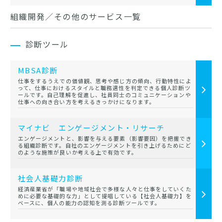
組織開発／その他のサービス一覧
診断ツール
MBSA診断
仕事をするうえでの価値観、思考や感じ方の傾向、行動特性によ
って、仕事におけるスタイルと職務適性を判定できる個人診断ツ
ールです。自己理解を促進し、社員同士のコミュニケーションや
仕事への向き合い方を考えるきっかけになります。
マイナビ エンゲージメント・リサーチ
エンゲージメントと、影響を与える要素（影響要因）を把握でき
る組織診断です。自社のエンゲージメントを引き上げるためにど
のような施策が良いか考える上で有効です。
社会人基礎力診断
経済産業省が「職場や地域社会で多様な人々と仕事をしていくた
めに必要な基礎的な力」として提唱している【社会人基礎力】を
ベースに、個人の能力の認知を測る診断ツールです。