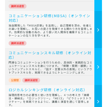
コミュニケーション研修(MBSA)（オンライン
対応）
独自開発した『MBSA診断』を活用し、自己理解を深め、他者と
の違いを理解し、お互いの良さを発揮できる関わり方を習得しま
す。効果的な協働の為の、より良い対人関係を構築するコミュニ
ケーションの在り方を学べます。
コミュニケーションスキル研修（オンライン対
応）
円滑なコミュニケーションを行うための、具体的・実践的なコミ
ュニケーションスキルを身につけます。「傾聴・質問・観察」と
いうインプットスキルと、「話す・言葉以外の表現」というアウ
トプットスキルを、実践できるようにトレーニングします。
ロジカルシンキング研修（オンライン対応）
論理的思考力の必要性と使い方を理解し、４つの考え方「演繹
法・帰納法」「ロジックツリー」「MECE」「ピラミッドストラ
クチャー」を実践できるように、講義と演習を通じて習得しま
す。