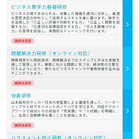
ビジネス数字力基礎研修
ビジネスの場で求められる、収集した情報を適切に分析し、最適
な意思決定の材料として活用するスキルを身に着けます。数字力
を活用した「①正しい評価や判断をする力」「②正しく問題を認
識する力」「③適切な目標設定をする力」「④人を動機づける
力」の習得を目指し、実践的なトレーニングを行います。
問題解決力研修（オンライン対応）
問題発見から原因探求、問題解決までのステップと手法を実践を
通して習得します。業務における問題に気づき、解決策の立案を
行えるようになり、新たなビジネスチャンスや業務改善を生み出
すことができます。
役員研修
山本昌邦元サッカー日本代表監督による講演を通して、リーダー
シップや人材マネジメントのノウハウを学びます。対話やグルー
プワークで自分たちの目指す「役員像」や「人材観」を明確に
し、社員と信頼関係を築くことを目指します。
ハラスメント防止研修（オンライン対応）