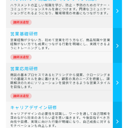
ハラスメントの正しい知識を学び、防止・予防のためのマナー・
コミュニケーションスキルを身につけます。円滑なコミュニケー
ションがとれるようになり、職場環境の改善にもつながります。
営業基礎研修
営業経験が少ない方、初めて営業を行う方など、商品知識や営業
経験がない方でも成果につながる行動を明確にし、実践できるよ
うにトレーニングします。
営業応用研修
商談の基本プロセスであるヒアリングから提案、クロージングま
での基礎スキルを身に着けます。顧客の真のニーズを把握し、課
題解決のためにソリューションを提供できるような営業スタイル
を目指します。
キャリアデザイン研修
キャリアデザインの必要性を認識し、ワークを通して自己理解を
深めながら将来のありたい姿を思い描きます。今後目指すべき方
向性や目標、実現に向けた行動が明確になり、自己成長に対する
モチベーションも向上します。