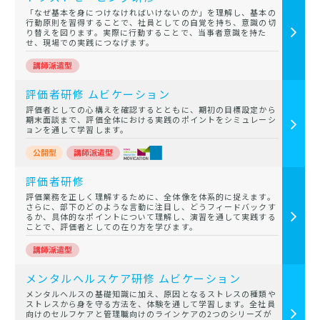
「なぜ基本を身につけなければいけないのか」を理解し、基本の
行動原則を習得することで、社員としての自覚を持ち、意識の切
り替えを図ります。実際に行動することで、当事者意識を持た
せ、現場での実践につなげます。
評価者研修 ムビケーション
評価者としての心構えを確認するとともに、期初の目標設定から
期末面談まで、評価全体における実践のポイントをシミュレーシ
ョンを通して学習します。
評価者研修
評価業務を正しく理解するために、全体像を体系的に捉えます。
さらに、部下のどのような言動に注目し、どうフィードバックす
るか、具体的なポイントについて理解し、演習を通して実践する
ことで、評価者としての在り方を学びます。
メンタルヘルスケア研修 ムビケーション
メンタルヘルスの基礎知識に加え、原因となるストレスの種類や
ストレスから身を守る方法を、体験を通して学習します。全社員
向けのセルフケアと管理職向けのラインケアの2つのシリーズが