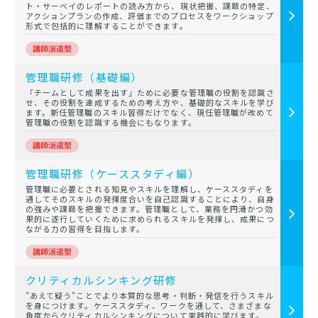
ト・サーベイのレポートの読み方から、現状把握、課題の特定、
アクションプランの作成、評価までのプロセスをワークショップ
形式で包括的に理解することができます。
管理職研修（基礎編）
「チームとして成果を出す」ために必要な管理職の役割を認識さ
せ、その役割を達成するための考え方や、基礎的なスキルを学び
ます。新任管理職のスキル習得だけでなく、現任管理職が改めて
管理職の役割を認識する機会にもなります。
管理職研修（ケーススタディ編）
管理職に必要とされる知見やスキルを理解し、ケーススタディを
通してそのスキルの発揮度合いを自己認識することにより、自身
の強みや課題を把握できます。管理職として、業務を円滑かつ効
果的に遂行していくために求められるスキルを発揮し、成果につ
ながる力の習得を目指します。
クリティカルシンキング研修
”あえて疑う”ことでより本質的な思考・判断・発信を行うスキル
を身につけます。ケーススタディ、ワークを通して、さまざまな
角度からクリティカルシンキングについて実践的に学びます。