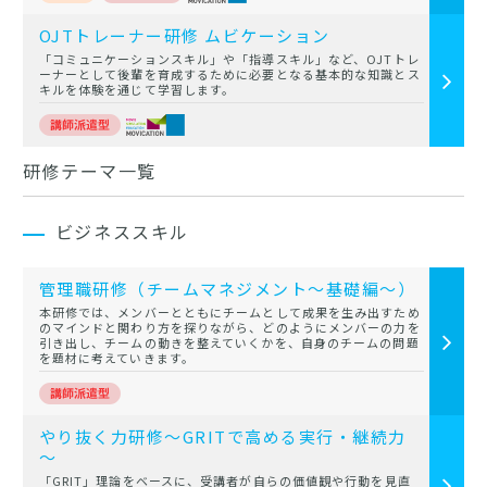
OJTトレーナー研修 ムビケーション
「コミュニケーションスキル」や「指導スキル」など、OJTトレ
ーナーとして後輩を育成するために必要となる基本的な知識とス
キルを体験を通じて学習します。
研修テーマ一覧
ビジネススキル
管理職研修（チームマネジメント～基礎編～）
本研修では、メンバーとともにチームとして成果を生み出すため
のマインドと関わり方を探りながら、どのようにメンバーの力を
引き出し、チームの動きを整えていくかを、自身のチームの問題
を題材に考えていきます。
やり抜く力研修～GRITで高める実行・継続力
～
「GRIT」理論をベースに、受講者が自らの価値観や行動を見直