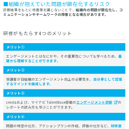
■組織が抱えていた問題が顕在化するリスク
診断結果をもとに改善策を講じないことで、
組織内の問題が顕在化し、コ
ミュニケーションやチームワークの障害となる場合があります。
研修がもたらす4つのメリット
メリット①
エンゲージメントとはなにかや、その重要性についても学べるため、
基
礎から理解することができます。
メリット②
受講者が自組織のエンゲージメント向上の必要性を、
自分事として認識
するマインドを醸成します。
メリット③
crextaおよび、マイナビ TalentBase搭載の
エンゲージメント診断
の
レポートの読み方も学ぶことができます。
メリット④
問題の特定の仕方、アクションプランの作成、評価の仕方など、
研修直