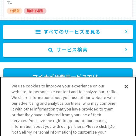
す。
すべてのサービスを見る
サービス検索
マイナビ研修サービスでは、
人材育成研修プログラム
を
We use cookies to improve your experience on our
提供しています。
website, to personalize content and to analyze our traffic.
We share information about your use of our website with
our advertising and analytics partners, who may combine
さまざまなニーズに応じたプランをご用意しておりますのでお気軽
it with other information that you have provided to them
にお問い合わせください。
or that they have collected from your use of their
03-6628-5111
services. You have the right to opt out of our sharing
information about you with our partners. Please click [Do
受付 9:30～17:30（土日祝を除く）
Not Sell My Personal Information] to customize your