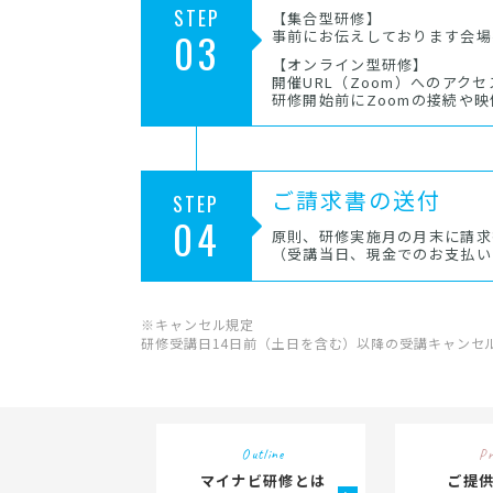
STEP
【集合型研修】
03
事前にお伝えしております会場
【オンライン型研修】
開催URL（Zoom）へのアク
研修開始前にZoomの接続や
ご請求書の送付
STEP
04
原則、研修実施月の月末に請求
（受講当日、現金でのお支払い
※キャンセル規定
研修受講日14日前（土日を含む）以降の受講キャンセ
Outline
Pr
マイナビ研修とは
ご提