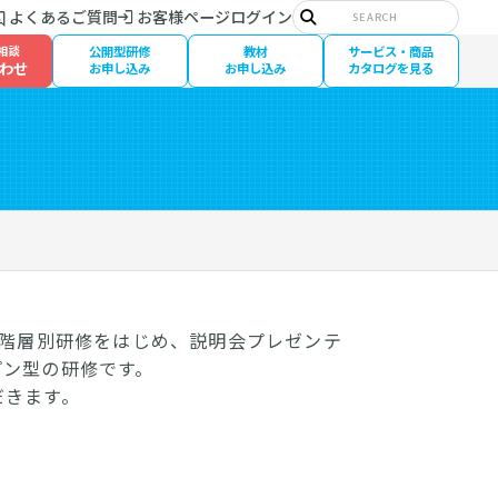
サ
よくあるご質問
お客様ページログイン
イ
検
ト
索
相談
公開型研修
教材
サービス・商品
内
わせ
検
お申し込み
お申し込み
カタログを見る
索:
の階層別研修をはじめ、説明会プレゼンテ
プン型の研修です。
だきます。