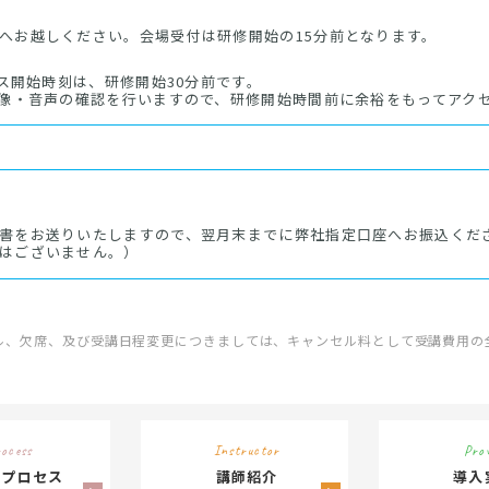
へお越しください。会場受付は研修開始の15分前となります。
セス開始時刻は、研修開始30分前です。
映像・音声の確認を行いますので、研修開始時間前に余裕をもってアク
書をお送りいたしますので、翌月末までに弊社指定口座へお振込くだ
はございません。）
ル、欠席、及び受講日程変更につきましては、キャンセル料として受講費用の
ocess
Instructor
Pro
供プロセス
講師紹介
導入