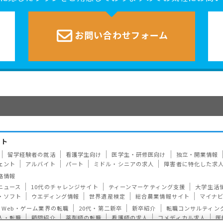
お問い合わせ
フォーム
イト
留学経験者の就活
看護学生向け
医学生・研修医向け
独立・開業情報
ェント
アルバイト
パート
ミドル・シニアの求人
障害者に特化した求
路情報
ニュース
10代のチャレンジサイト
ティーンマーケティング支援
大学生活
・ソフト
ウエディング情報
世界遺産検定
総合農業情報サイト
マイナ
Web・ゲーム業界の転職
20代・第二新卒
新卒紹介
転職コンサルティン
人・転職
顧問紹介
薬剤師の転職
看護師の求人
コメディカル求人
医