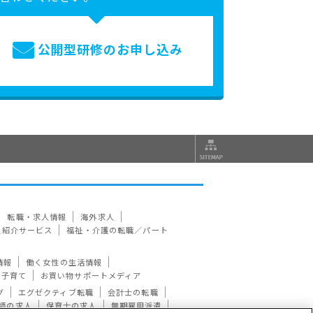
公開型研修の
お申し込み
転職・求人情報
海外求人
人紹介サービス
福祉・介護の転職／パート
情報
働く女性の生活情報
ビ子育て
お買い物サポートメディア
グ
エグゼクティブ転職
会計士の転職
師の求人
保育士の求人
無期雇用派遣