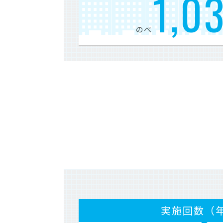
1,0
のべ
実施回数（