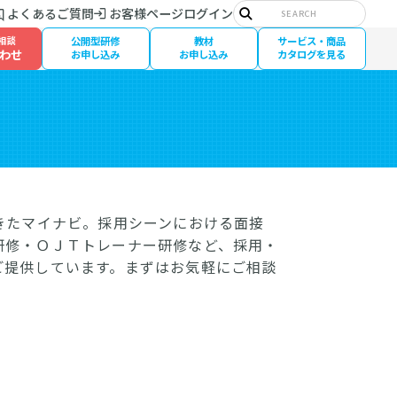
サ
よくあるご質問
お客様ページログイン
イ
検
ト
索
相談
公開型研修
教材
サービス・商品
内
わせ
検
お申し込み
お申し込み
カタログを見る
索:
きたマイナビ。採用シーンにおける面接
研修・ＯＪＴトレーナー研修など、採用・
ご提供しています。まずはお気軽にご相談