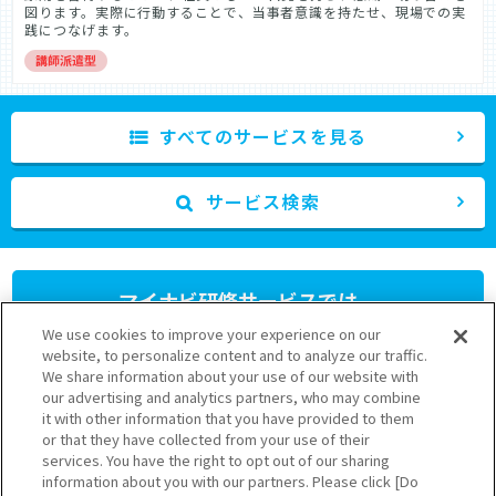
図ります。実際に行動することで、当事者意識を持たせ、現場での実
践につなげます。
すべてのサービスを見る
サービス検索
マイナビ研修サービスでは、
人材育成研修プログラム
を
We use cookies to improve your experience on our
提供しています。
website, to personalize content and to analyze our traffic.
We share information about your use of our website with
our advertising and analytics partners, who may combine
さまざまなニーズに応じたプランをご用意しておりますのでお気軽
it with other information that you have provided to them
にお問い合わせください。
or that they have collected from your use of their
03-6628-5111
services. You have the right to opt out of our sharing
information about you with our partners. Please click [Do
受付 9:30～17:30（土日祝を除く）