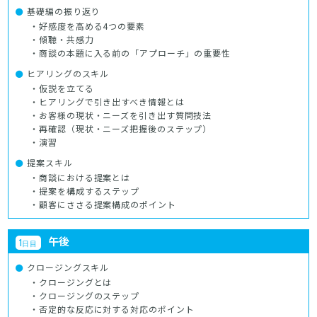
基礎編の振り返り
・好感度を高める4つの要素
・傾聴・共感力
・商談の本題に入る前の「アプローチ」の重要性
ヒアリングのスキル
・仮説を立てる
・ヒアリングで引き出すべき情報とは
・お客様の現状・ニーズを引き出す質問技法
・再確認（現状・ニーズ把握後のステップ）
・演習
提案スキル
・商談における提案とは
・提案を構成するステップ
・顧客にささる提案構成のポイント
午後
1
日目
クロージングスキル
・クロージングとは
・クロージングのステップ
・否定的な反応に対する対応のポイント