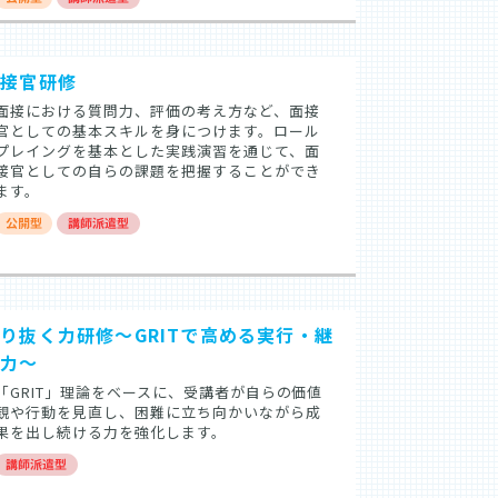
面接官研修
面接における質問力、評価の考え方など、面接
官としての基本スキルを身につけます。ロール
プレイングを基本とした実践演習を通じて、面
接官としての自らの課題を把握することができ
ます。
り抜く力研修～GRITで高める実行・継
続力～
「GRIT」理論をベースに、受講者が自らの価値
観や行動を見直し、困難に立ち向かいながら成
果を出し続ける力を強化します。