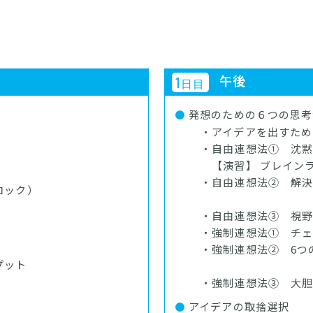
午後
1
日目
発想のための６つの思考
・アイデアを出すため
・自由連想法① 沈黙
【演習】 ブレインラ
・自由連想法② 解決
ロック）
「欠点・
・自由連想法③ 視野
・強制連想法① チェッ
・強制連想法② 6つ
プット
「シック
・強制連想法③ 大胆
アイデアの取捨選択