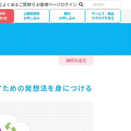
サ
よくあるご質問
お客様ページログイン
イ
検
ト
索
相談
公開型研修
教材
サービス・商品
内
わせ
検
お申し込み
お申し込み
カタログを見る
索:
講師派遣型
すための発想法を身につける