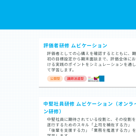
評価者研修 ムビケーション
評価者としての心構えを確認するとともに、
初の目標設定から期末面談まで、評価全体にお
ける実践のポイントをシミュレーションを通
て学習します。
中堅社員研修 ムビケーション（オンラ
ン研修）
中堅社員に期待されている役割と、その役割を
遂行するためのスキル「上司を補佐する力」
「後輩を支援する力」「業務を推進する力」
学習します。