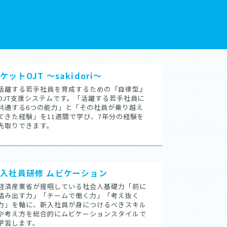
ケットOJT ～sakidori～
活躍する若手社員を育成するための『自律型』
OJT支援システムです。「活躍する若手社員に
共通する6つの能力」と「その社員が乗り越え
てきた経験」を11週間で学び、7年分の経験を
先取りできます。
入社員研修 ムビケーション
経済産業省が提唱している社会人基礎力「前に
踏み出す力」「チームで働く力」「考え抜く
力」を軸に、新入社員が身につけるべきスキル
や考え方を総合的にムビケーションスタイルで
学習します。