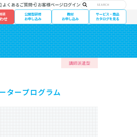
サ
よくあるご質問
お客様ページログイン
イ
検
ト
索
相談
公開型研修
教材
サービス・商品
内
わせ
検
お申し込み
お申し込み
カタログを見る
索:
講師派遣型
ータープログラム