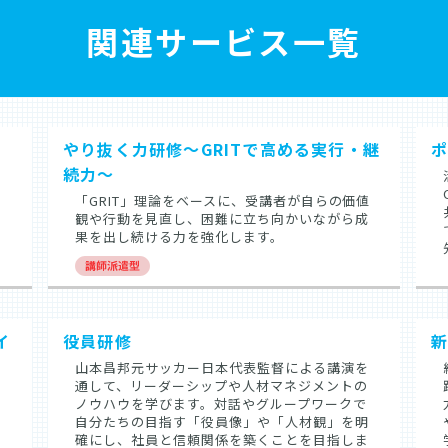
関連サービス一覧
やり抜く力研修～GRITで高める実行・継
ポ
続力～
期
「GRIT」理論をベースに、受講者が自らの価値
し
観や行動を見直し、困難に立ち向かいながら成
果を出し続ける力を強化します。
イ
役員研修
新
山本昌邦元サッカー日本代表監督による講演を
通して、リーダーシップや人材マネジメントの
ノウハウを学びます。対話やグループワークで
自分たちの目指す「役員像」や「人材観」を明
を
確にし、社員と信頼関係を築くことを目指しま