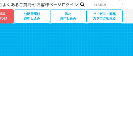
サ
よくあるご質問
お客様ページログイン
イ
検
ト
索
相談
公開型研修
教材
サービス・商品
内
わせ
検
お申し込み
お申し込み
カタログを見る
索: