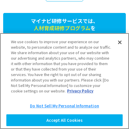
マイナビ研修サービスでは、
人材育成研修プログラム
を
提供しています。
We use cookies to improve your experience on our
さまざまなニーズに応じたプランをご用意しておりますのでお気軽
website, to personalize content and to analyze our traffic.
にお問い合わせください。
We share information about your use of our website with
our advertising and analytics partners, who may combine
03-6628-5111
it with other information that you have provided to them
or that they have collected from your use of their
受付 9:30～17:30（土日祝を除く）
services. You have the right to opt out of our sharing
information about you with our partners. Please click [Do
Not Sell My Personal Information] to customize your
お問い合わせ
公開型研修の
cookie settings on our website.
Privacy Policy
フォーム
お申し込み
Do Not Sell My Personal Information
Copyright © Mynavi Corporation
TOP
Accept All Cookies