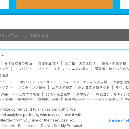
クBOOKリニューアルのお知らせ
イト
留学経験者の就活
看護学生向け
医学生・研修医向け
独立・開業情報
ェント
アルバイト
パート
ミドル・シニアの求人
障害者に特化した求
路情報
ニュース
10代のチャレンジサイト
ティーンマーケティング支援
大学生活
・ソフト
ウエディング情報
世界遺産検定
総合農業情報サイト
マイナ
Web・ゲーム業界の転職
20代・第二新卒
新卒紹介
転職コンサルティン
人・転職
顧問紹介
薬剤師の転職
看護師の求人
コメディカル求人
医
ニア
介護の求人
マイナビ農林水産ジョブアス
外国人材の紹介
lize content and to analyze our traffic. We
ス
発送代行
健康経営
社宅手配
 and analytics partners, who may combine it with
llected from your use of their services. You
Do Not Sel
会社概要
アクセス
サスティナビリティ
採用
グループ企業
個人情報保
r partners. Please click [Do Not Sell My Personal