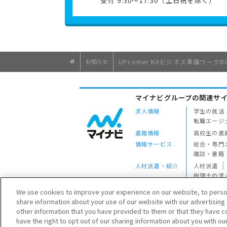
受付 9:30～17:30（土日祝を除く）
お知らせ
UPcomer Kitビジネス準備ワー
マイナビグループの関連サ
求人情報
学生の就活
転職エージ
進路情報
高校生の進
情報サービス
総合・専門
雑誌・書籍
人材派遣・紹介
人材派遣
税理士の求
ミドル・シ
We use cookies to improve your experience on our website, to persona
法人向け
研修サービ
share information about your use of our website with our advertising
other information that you have provided to them or that they have co
Copyright © Mynavi Corporation
have the right to opt out of our sharing information about you with ou