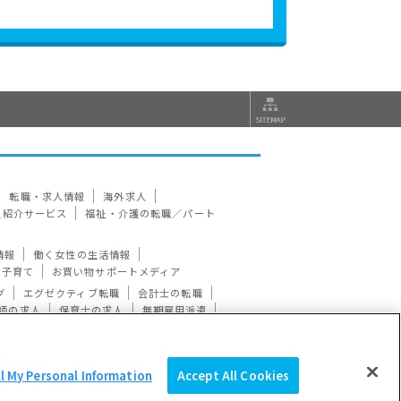
転職・求人情報
海外求人
人紹介サービス
福祉・介護の転職／パート
情報
働く女性の生活情報
ビ子育て
お買い物サポートメディア
グ
エグゼクティブ転職
会計士の転職
師の求人
保育士の求人
無期雇用派遣
l My Personal Information
Accept All Cookies
護方針