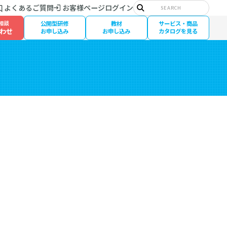
サ
よくあるご質問
お客様ページログイン
イ
検
ト
索
相談
公開型研修
教材
サービス・商品
内
わせ
検
お申し込み
お申し込み
カタログを見る
索: