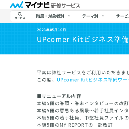
階層・対象者別
テーマ別
サービ
サービス
2023年05月10日
UPcomer Kitビジネ
平素は弊社サービスをご利用いただきま
この度、
UPcomer Kitビジネス準備ワー
■リニューアル内容
本編5冊の巻頭・巻末インタビューの改訂
本編5冊の意思ある風景～若手社員イン
本編5冊の若手社員、中堅社員ファイル
本編5冊のMY REPORTの一部改訂