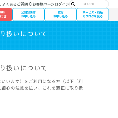
サ
よくあるご質問
お客様ページログイン
イ
検
ト
索
相談
公開型研修
教材
サービス・商品
内
わせ
検
お申し込み
お申し込み
カタログを見る
索:
り扱いについて
り扱いについて
といいます）をご利用になる方（以下「利
に細心の注意を払い、これを適正に取り扱