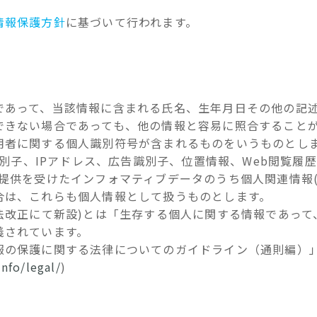
情報保護方針
に基づいて行われます。
であって、当該情報に含まれる氏名、生年月日その他の記
できない場合であっても、他の情報と容易に照合すること
用者に関する個人識別符号が含まれるものをいうものとし
識別子、IPアドレス、広告識別子、位置情報、Web閲覧履
提供を受けたインフォマティブデータのうち個人関連情報
合は、これらも個人情報として扱うものとします。
法改正にて新設)とは「生存する個人に関する情報であっ
義されています。
報の保護に関する法律についてのガイドライン（通則編）
nfo/legal/
)