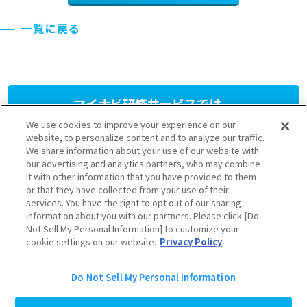
一覧に戻る
マイナビ研修サービスでは、
人材育成研修プログラム
を
We use cookies to improve your experience on our
提供しています。
website, to personalize content and to analyze our traffic.
We share information about your use of our website with
our advertising and analytics partners, who may combine
さまざまなニーズに応じたプランをご用意しておりますのでお気軽
it with other information that you have provided to them
にお問い合わせください。
or that they have collected from your use of their
03-6628-5111
services. You have the right to opt out of our sharing
information about you with our partners. Please click [Do
受付 9:30～17:30（土日祝を除く）
Not Sell My Personal Information] to customize your
cookie settings on our website.
Privacy Policy
お問い合わせ
公開型研修の
フォーム
お申し込み
Do Not Sell My Personal Information