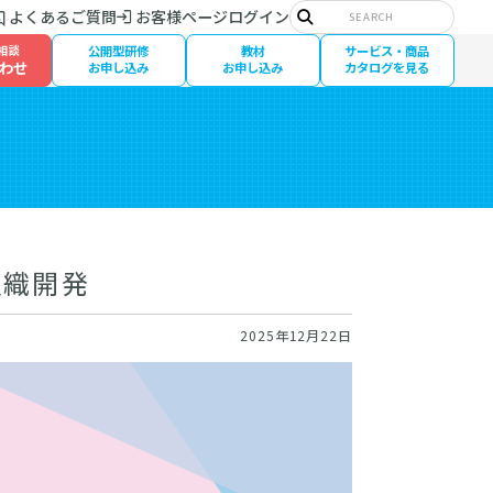
サ
よくあるご質問
お客様ページログイン
イ
検
ト
索
相談
公開型研修
教材
サービス・商品
内
わせ
検
お申し込み
お申し込み
カタログを見る
索:
組織開発
2025年12月22日