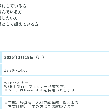
検討している方
悩んでいる方
進したい方
題として捉えている方
2026年1月19日（月）
13:30～14:00
WEBセミナー
WEB上で行うウェビナー形式です。
※ツールはEventHubを使用いたします
人事部、経営層、人材育成業務に関わる方
※営業目的、同業の方はご遠慮願います