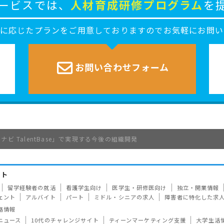
ービスでは、
人材育成研修プログラム
を
ズに応じたプランをご用意しておりますのでお気軽にお問い
お問い合わせ
フォーム
ビ TalentBase」で実現する今後の組織開発
イト
留学経験者の就活
看護学生向け
医学生・研修医向け
独立・開業情報
ェント
アルバイト
パート
ミドル・シニアの求人
障害者に特化した求
路情報
ニュース
10代のチャレンジサイト
ティーンマーケティング支援
大学生活