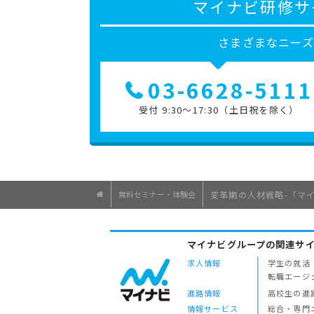
マイナビ研修サ
さまざまなニー
03-6628-5111
受付 9:30～17:30（土日祝を除く）
無料セミナー・体験会
変革期の人材戦略-「マイナ
マイナビグループの関連サ
求人情報
学生の就活
転職エージ
進路情報
高校生の進
情報サービス
総合・専門