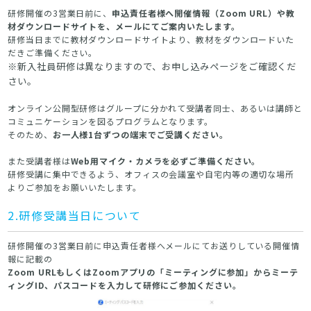
研修開催の3営業日前に、
申込責任者様へ開催情報（Zoom URL）や教
材ダウンロードサイトを、メールにてご案内いたします。
研修当日までに教材ダウンロードサイトより、教材をダウンロードいた
だきご準備ください。
※新入社員研修は異なりますので、お申し込みページをご確認くだ
さい。
オンライン公開型研修はグループに分かれて受講者同士、あるいは講師と
コミュニケーションを図るプログラムとなります。
そのため、
お一人様1台ずつの端末でご受講ください。
また受講者様は
Web用マイク・カメラを必ずご準備ください。
研修受講に集中できるよう、オフィスの会議室や自宅内等の適切な場所
よりご参加をお願いいたします。
2.研修受講当日について
研修開催の3営業日前に申込責任者様へメールにてお送りしている開催情
報に記載の
Zoom URLもしくはZoomアプリの「ミーティングに参加」からミーテ
ィングID、パスコードを入力して研修にご参加ください。