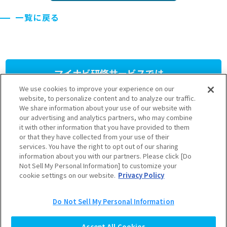
一覧に戻る
マイナビ研修サービスでは、
人材育成研修プログラム
を
We use cookies to improve your experience on our
提供しています。
website, to personalize content and to analyze our traffic.
We share information about your use of our website with
our advertising and analytics partners, who may combine
さまざまなニーズに応じたプランをご用意しておりますのでお気軽
it with other information that you have provided to them
にお問い合わせください。
or that they have collected from your use of their
03-6628-5111
services. You have the right to opt out of our sharing
information about you with our partners. Please click [Do
受付 9:30～17:30（土日祝を除く）
Not Sell My Personal Information] to customize your
cookie settings on our website.
Privacy Policy
お問い合わせ
公開型研修の
フォーム
お申し込み
Do Not Sell My Personal Information
Accept All Cookies