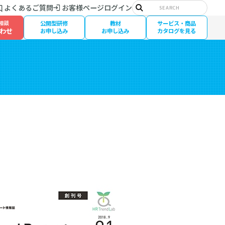
サ
よくあるご質問
お客様ページログイン
イ
検
ト
索
相談
公開型研修
教材
サービス・商品
内
わせ
検
お申し込み
お申し込み
カタログを見る
索: