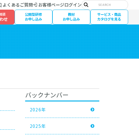
サ
よくあるご質問
お客様ページログイン
イ
検
ト
索
相談
公開型研修
教材
サービス・商品
内
わせ
検
お申し込み
お申し込み
カタログを見る
索:
バックナンバー
2026年
2025年