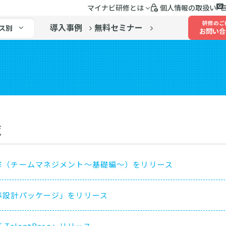
マイナビ研修とは
個人情報の取扱い
研修のご
導入事例
無料セミナー
ス別
お問い合
覧
修（チームマネジメント～基礎編～）をリリース
準設計パッケージ」をリリース
alentBase」リリース