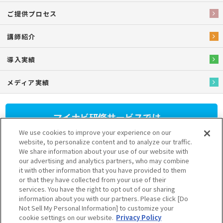
ご提供プロセス
講師紹介
導入実績
メディア実績
マイナビ研修サービスでは、
人材育成研修プログラム
を
We use cookies to improve your experience on our
提供しています。
website, to personalize content and to analyze our traffic.
We share information about your use of our website with
our advertising and analytics partners, who may combine
さまざまなニーズに応じたプランをご用意しておりますのでお気軽
it with other information that you have provided to them
にお問い合わせください。
or that they have collected from your use of their
03-6628-5111
services. You have the right to opt out of our sharing
information about you with our partners. Please click [Do
受付 9:30～17:30（土日祝を除く）
Not Sell My Personal Information] to customize your
cookie settings on our website.
Privacy Policy