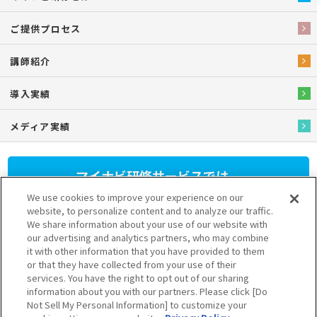
ご提供プロセス
講師紹介
導入実績
メディア実績
マイナビ研修サービスでは、
人材育成研修プログラム
を
We use cookies to improve your experience on our
提供しています。
website, to personalize content and to analyze our traffic.
We share information about your use of our website with
our advertising and analytics partners, who may combine
さまざまなニーズに応じたプランをご用意しておりますのでお気軽
it with other information that you have provided to them
にお問い合わせください。
or that they have collected from your use of their
03-6628-5111
services. You have the right to opt out of our sharing
information about you with our partners. Please click [Do
受付 9:30～17:30（土日祝を除く）
Not Sell My Personal Information] to customize your